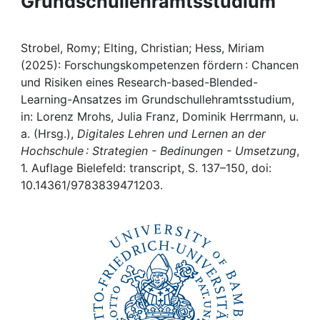
Grundschullehramtsstudium
Awards
My FIS
Strobel, Romy; Elting, Christian; Hess, Miriam
(2025): Forschungskompetenzen fördern : Chancen
Help
und Risiken eines Research-based-Blended-
Learning-Ansatzes im Grundschullehramtsstudium,
in: Lorenz Mrohs, Julia Franz, Dominik Herrmann, u.
a. (Hrsg.),
Digitales Lehren und Lernen an der
Hochschule : Strategien - Bedinungen - Umsetzung
,
1. Auflage Bielefeld: transcript, S. 137–150, doi:
10.14361/9783839471203.