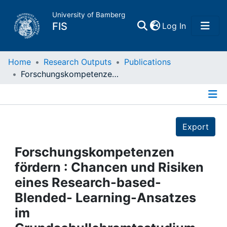
University of Bamberg
(current)
FIS
Log In
Home
Home
Research Outputs
Publications
Forschungskompetenzen fördern : Chancen und Risiken eines Research-based-Blended- Learning-Ansatzes im Grundschullehramtsstudium
Publications
Details
Research Data
Export
Projects
Forschungskompetenzen
fördern : Chancen und Risiken
People
eines Research-based-
Blended- Learning-Ansatzes
Institutions
im