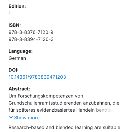
Edition:
1
ISBN:
978-3-8376-7120-9
978-3-8394-7120-3
Language:
German
DOI:
10.14361/9783839471203
Abstract:
Um Forschungskompetenzen von
Grundschullehramtsstudierenden anzubahnen, die
für späteres evidenzbasiertes Handeln benötigt
werden, eignen sich Research-based und Blended
Show more
Learning. In diesem Beitrag wird ein
Research-based and blended learning are suitable
Seminarkonzept vorgestellt, das beide Ansätze