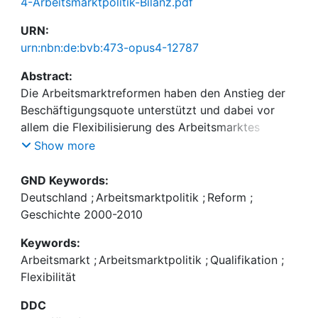
4-Arbeitsmarktpolitik-Bilanz.pdf
URN:
urn:nbn:de:bvb:473-opus4-12787
Abstract:
Die Arbeitsmarktreformen haben den Anstieg der
Beschäftigungsquote unterstützt und dabei vor
allem die Flexibilisierung des Arbeitsmarktes
insbesondere im Bereich gering qualifizierter und
Show more
gering entlohnter Beschäftigung erhöht. Die
Mehrzahl der flexiblen Beschäftigungsverhältnisse
GND Keywords:
ist durch mangelnde Qualifizierungswirkungen
Deutschland
;
Arbeitsmarktpolitik
;
Reform
;
gekennzeichnet. Ein Abbau von
Geschichte 2000-2010
Langzeitarbeitslosigkeit wurde nicht erreicht. Die
Keywords:
Förderstrukturen der Arbeitsverwaltung sind
Arbeitsmarkt
;
Arbeitsmarktpolitik
;
Qualifikation
;
hierauf unzureichend abgestimmt und so wurde die
Flexibilität
Segmentierung am Arbeitsmarkt erhöht. Insgesamt
ist damit die Angebotsorientierung der Reform
DDC
unzulänglich geblieben. Dabei gefährden die