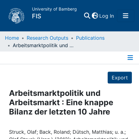
University of Bamberg
(current)
FIS
Log In
Home
Home
Research Outputs
Publications
Arbeitsmarktpolitik und Arbeitsmarkt : Eine knappe Bilanz der letzten 10 Jahre
Publications
Details
Research Data
Export
Projects
Arbeitsmarktpolitik und
Arbeitsmarkt : Eine knappe
People
Bilanz der letzten 10 Jahre
Institutions
Struck, Olaf; Back, Roland; Dütsch, Matthias; u. a.;