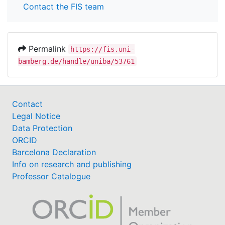
Geschlechtsunterschieden in der Behandlung von
Contact the FIS team
Adipositas vermag die Akzeptanz und Wirksamkeit
bestehender verhaltenstherapeutischer
Gewichtsreduktionsprogrammen nachhaltig
Permalink
https://fis.uni-
verbessern.
bamberg.de/handle/uniba/53761
Contact
Legal Notice
Data Protection
ORCID
Barcelona Declaration
Info on research and publishing
Professor Catalogue