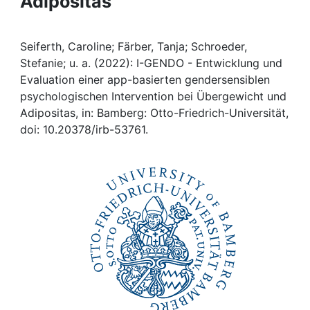
Adipositas
Awards
My FIS
Seiferth, Caroline; Färber, Tanja; Schroeder,
Stefanie; u. a. (2022): I-GENDO - Entwicklung und
Help
Evaluation einer app-basierten gendersensiblen
psychologischen Intervention bei Übergewicht und
Adipositas, in: Bamberg: Otto-Friedrich-Universität,
doi: 10.20378/irb-53761.