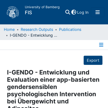
University of Bamberg
(current)
FIS
Log In
Home
Home
Research Outputs
Publications
I-GENDO - Entwicklung und Evaluation einer app-basierten gendersensiblen psychologischen Intervention bei Übergewicht und Adipositas
Publications
Details
Research Data
Export
Projects
I-GENDO - Entwicklung und
Evaluation einer app-basierten
People
gendersensiblen
psychologischen Intervention
Institutions
bei Übergewicht und