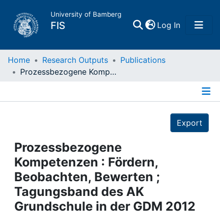
University of Bamberg
(current)
FIS
Log In
Home
Home
Research Outputs
Publications
Prozessbezogene Kompetenzen : Fördern, Beobachten, Bewerten ; Tagungsband des AK Grundschule in der GDM 2012
Publications
Details
Research Data
Export
Projects
Prozessbezogene
Kompetenzen : Fördern,
People
Beobachten, Bewerten ;
Tagungsband des AK
Institutions
Grundschule in der GDM 2012