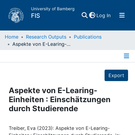
University of Bamberg
(current)
FIS
Log In
Home
Home
Research Outputs
Publications
Aspekte von E-Learing-Einheiten : Einschätzungen durch Studierende
Publications
Details
Research Data
Export
Projects
Aspekte von E-Learing-
Einheiten : Einschätzungen
People
durch Studierende
Institutions
Treiber, Eva (2023): Aspekte von E-Learing-