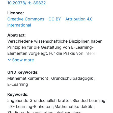
10.20378/irb-89822
Licence:
Creative Commons - CC BY - Attribution 4.0
International
Abstract:
Verschiedene wissenschaftliche Disziplinen haben
Prinzipien für die Gestaltung von E-Learning-
Elementen vorgelegt. Für die Praxis von Interesse
ist darüber hinaus auch die kritische Reflexion
Show more
durch die Zielgruppe. Der vorliegende Beitrag
greift diese Perspektive auf, indem dargestellt
GND Keywords:
wird, welche Aspekte von E-Learning-Einheiten in
Mathematikunterricht
;
Grundschulpädagogik
;
einem Mathematikdidaktik-Seminar Studierende als
E-Learning
hilfreich angegeben haben und welche
Keywords:
Veränderungen sie sich gewünscht hätten.
angehende Grundschullehrkräfte
;
Blended Learning
;
E- Learning-Einheiten
;
Mathematikdidaktik
;
Studierende
;
qualitative Inhaltsanalyse