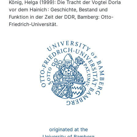
Awards
König, Helga (1999): Die Tracht der Vogtei Dorla
vor dem Hainich : Geschichte, Bestand und
My FIS
Funktion in der Zeit der DDR, Bamberg: Otto-
Friedrich-Universität.
Help
originated at the
University of Bamberg