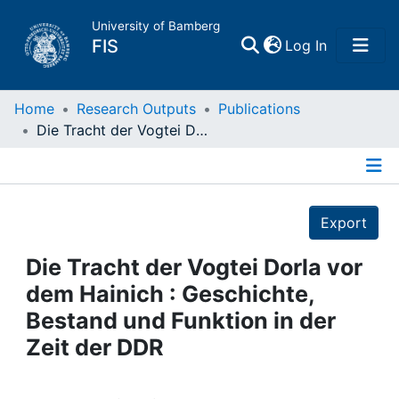
University of Bamberg
(current)
FIS
Log In
Home
Home
Research Outputs
Publications
Die Tracht der Vogtei Dorla vor dem Hainich : Geschichte, Bestand und Funktion in der Zeit der DDR
Publications
Details
Research Data
Export
Projects
Die Tracht der Vogtei Dorla vor
dem Hainich : Geschichte,
People
Bestand und Funktion in der
Zeit der DDR
Institutions