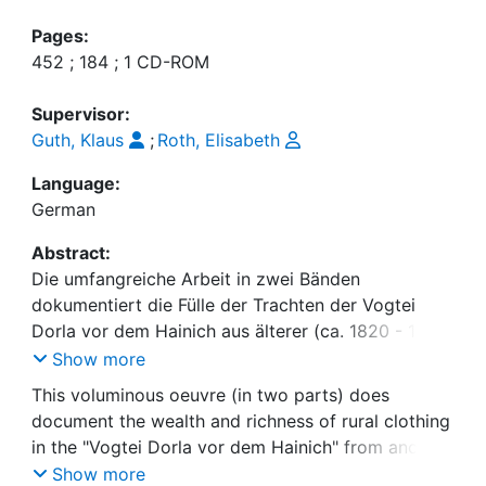
Pages:
452 ; 184 ; 1 CD-ROM
Supervisor:
Guth, Klaus
;
Roth, Elisabeth
Language:
German
Abstract:
Die umfangreiche Arbeit in zwei Bänden
dokumentiert die Fülle der Trachten der Vogtei
Dorla vor dem Hainich aus älterer (ca. 1820 - 1850)
und jüngerer (ca. 1870 - 1900) Zeit in historischen
Show more
und neuen Abbildungen und recherchiert
This voluminous oeuvre (in two parts) does
historische Beschreibungen der Tracht in neu
document the wealth and richness of rural clothing
aufgefundenen Quellen. Die schriftlichen
in the "Vogtei Dorla vor dem Hainich" from ancient
archivalischen Quellen, dazu Bildquellen
(1820 - 1850) and more recent days (1870 - 1900).
Show more