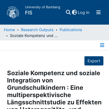
University of Bamberg
(current)
FIS
Log In
Home
Home
Research Outputs
Publications
Soziale Kompetenz und soziale Integration von Grundschulkindern : Eine multiperspektivische Längsschnittstudie zu Effekten von Heterogenitäts- und Unterrichtsqualitätsmerkmalen
Publications
Details
Research Data
Export
Projects
Soziale Kompetenz und soziale
Integration von
People
Grundschulkindern : Eine
multiperspektivische
Institutions
Längsschnittstudie zu Effekten