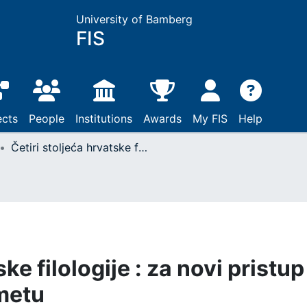
University of Bamberg
FIS
ects
People
Institutions
Awards
My FIS
Help
Četiri stoljeća hrvatske filologije : za novi pristup zanemarenom predmetu
ke filologije : za novi pristup
metu