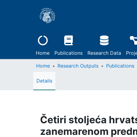
Home
Publications
Research Data
Proj
Home
Research Outputs
Publications
Details
Četiri stoljeća hrvats
zanemarenom pred