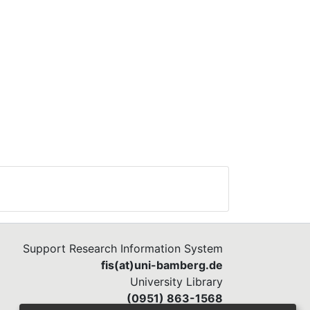
gen
ten,
tol
nur
ch
Support Research Information System
fis(at)uni-bamberg.de
University Library
(0951) 863-1568