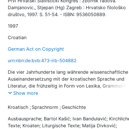
Prvi Hrvatski Slavisticki Kongres : zbornik radova.
Damjanovic., Stjepan (Hg) Zagreb : Hrvatsko filološko
društvo, 1997. S. 51-54. - ISBN: 9536050889.
1997
Croatian
German Act on Copyright
urn:nbn:de:bvb:473-irb-504882
Die vier Jahrhunderte lang währende wissenschaftliche
Auseinandersetzung mit der kroatischen Sprache und
Literatur, die frühzeitig in Form von Lexika, Grammatik
und Rechtschreiblehren begann, wird zum Anlass
Show more
genommen, einen kritischen Rückblick auf die
Hauptentwicklungsstränge der
Kroatisch
;
Sprachnorm
;
Geschichte
Standardisierungsgeschichte der kroatischen Sprache
Ausbausprache; Bartol Kašić; Ivan Bandulavić; Kirchlich
sowie der Literaturentwicklung in kroatischer und
Texte; Kroaten; Liturgische Texte; Matija Divković;