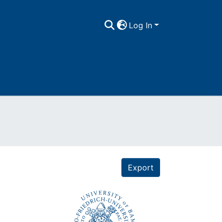
Log In
Export