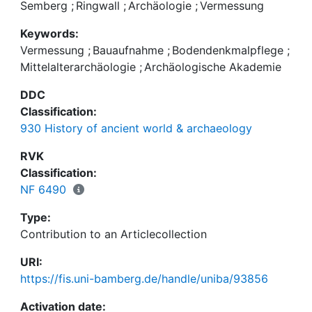
Helenenkapelle bei Kemmern im Landkreis
Semberg
;
Ringwall
;
Archäologie
;
Vermessung
Bamberg vor.
Keywords:
Vermessung
;
Bauaufnahme
;
Bodendenkmalpflege
;
Mittelalterarchäologie
;
Archäologische Akademie
DDC
Classification:
930 History of ancient world & archaeology
RVK
Classification:
NF 6490
Type:
Contribution to an Articlecollection
URI:
https://fis.uni-bamberg.de/handle/uniba/93856
Activation date: