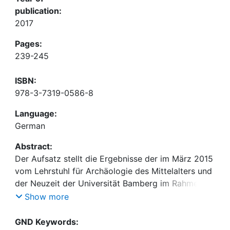
publication:
2017
Pages:
239-245
ISBN:
978-3-7319-0586-8
Language:
German
Abstract:
Der Aufsatz stellt die Ergebnisse der im März 2015
vom Lehrstuhl für Archäologie des Mittelalters und
der Neuzeit der Universität Bamberg im Rahmen
der Archäologischen Akademie durchgeführten
Show more
Vermessung des frühmittelalterlichen Ringwalls
sowie der Bauaufnahme der Ruine der
GND Keywords: