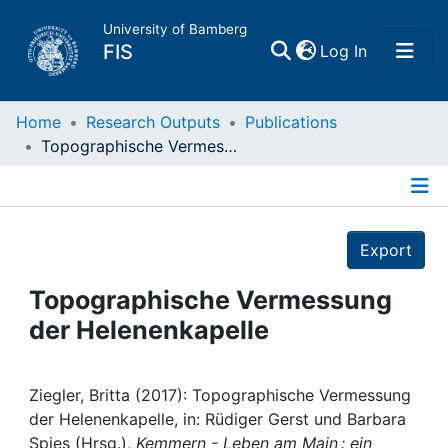
University of Bamberg
(current)
FIS
Log In
Home
Home
Research Outputs
Publications
Topographische Vermessung der Helenenkapelle
Publications
Details
Research Data
Export
Projects
Topographische Vermessung
der Helenenkapelle
People
Institutions
Ziegler, Britta (2017): Topographische Vermessung
der Helenenkapelle, in: Rüdiger Gerst und Barbara
Spies (Hrsg.),
Kemmern - Leben am Main : ein