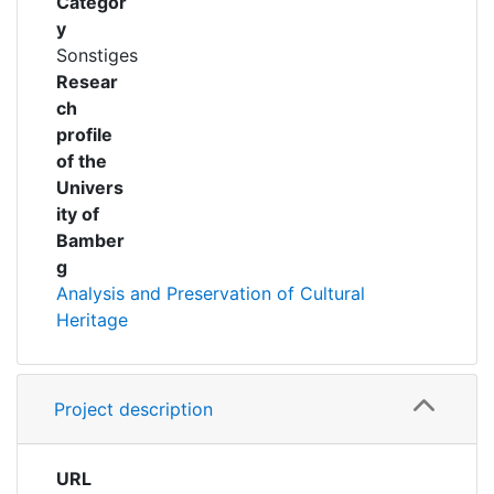
Categor
y
Sonstiges
Resear
ch
profile
of the
Univers
ity of
Bamber
g
Analysis and Preservation of Cultural
Heritage
Project description
URL