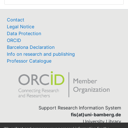
Grundschule sowie in der Sekundarstufe I
und II der weiterführenden Schulen.
Im Rahmen dieses Projektes werden
Contact
öffentliche Veranstaltungen zur Mittelalter-
Legal Notice
und Neuzeitarchäologie angeboten, die
Data Protection
regelmäßig an universitäre
ORCID
Lehrveranstaltungsformate gekoppelt sind.
Barcelona Declaration
Hierzu zählen, neben der Archäologie-
Info on research and publishing
Werkstatt, auch praktische
Professor Catalogue
feldarchäologische Workshops wie Surveys
und Dokumentationsübungen, in denen
Ehrenamtliche und Studierende gemeinsam
forschen können. Somit wird
Fachstudierenden ein umfangreicher Einblick
in die Methodik und praktische Umsetzung
Support Research Information System
einer erfolgreichen
fis(at)uni-bamberg.de
Wissenschaftskommunitation und
University Library
Öffentlichkeitsarbeit ermöglicht. Die