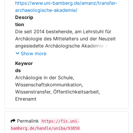
https://www.uni-bamberg.de/amanz/transfer-
archaeologische-akademie/
Descrip
tion
Die seit 2014 bestehende, am Lehrstuhl für
Archäologie des Mittelalters und der Neuzeit
angesiedelte Archäologische Akademie ist
explizit auf die Zielgruppe der fachlichen
Show more
Laien, d.h. vor allem auf den in der
Keywor
Denkmalpflege ehrenamtlich tätigen
ds
Personenkreis, ausgerichtet. Das Projekt
Archäologie in der Schule,
dient der effektiven
Wissenschaftskommunikation,
Wissenschaftskommunikation sowie dem
Wissenstransfer, Öffentlichkeitsarbeit,
nachhaltigen archäologischen
Ehrenamt
Wissenstransfer in die
gesamtgesellschaftliche Öffentlichkeit. Ein
besonderer Fokus liegt auf der Vermittlung
Permalink
https://fis.uni-
von Inhalten zur Mittelalter- und
bamberg.de/handle/uniba/93850
Neuzeitarchäologie in der Vor- und