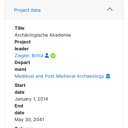
Awards
Details
Project data
Publications
My FIS
Title
Help
Archäologische Akademie
Project
leader
Ziegler, Britta
Depart
ment
Medieval and Post Medieval Archaeology
Start
date
January 1, 2014
End
date
May 30, 2041