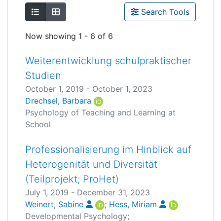
Bildungswissenschaften und schulpraktischen
Show as list
Show as grid
Search Tools
Now showing
1 - 6 of 6
# Die institutionelle Verankerung der
Weiterentwicklung schulpraktischer
# Schulbezogene Fortbildungsangebote
Studien
October 1, 2019
-
October 1, 2023
Drechsel, Barbara
# Das Projekt durch Prozessbegleitforschung
Psychology of Teaching and Learning at
sowie systemische Vergleichsanalysen und
School
Analyse des Wissenstransfers evaluieren.
Professionalisierung im Hinblick auf
Heterogenität und Diversität
(Teilprojekt; ProHet)
July 1, 2019
-
December 31, 2023
Weinert, Sabine
;
Hess, Miriam
Developmental Psychology
;