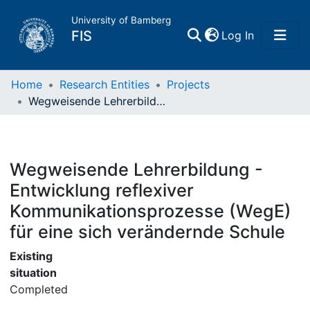
University of Bamberg
(current)
FIS
Log In
Home
Home
Research Entities
Projects
Wegweisende Lehrerbildung - Entwicklung reflexiver Kommunikationsprozesse (WegE) für eine sich verändernde Schule
Publications
Research Data
Wegweisende Lehrerbildung -
Entwicklung reflexiver
Projects
Kommunikationsprozesse (WegE)
für eine sich verändernde Schule
People
Existing
Institutions
situation
Completed