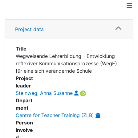
Awards
My FIS
Details
Project data
Help
Grants
Publications
Title
Wegweisende Lehrerbildung - Entwicklung
Researchdata
reflexiver Kommunikationsprozesse (WegE)
für eine sich verändernde Schule
Project
leader
Steinweg, Anna Susanne
Depart
ment
Centre for Teacher Training (ZLB)
Person
involve
d