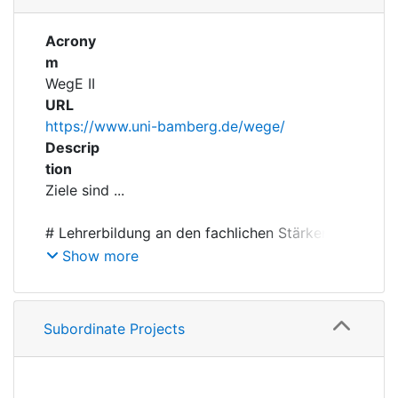
Acrony
m
WegE II
URL
https://www.uni-bamberg.de/wege/
Descrip
tion
# Lehrerbildung an den fachlichen Stärken in
der geistes- und kulturwissenschaftlichen
Show more
Fächergruppe, der evidenzbasierten
Bildungsforschung und in der beruflichen
Subordinate Projects
# Die Zusammenarbeit von
Fachwissenschaften, Fachdidaktiken,