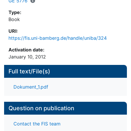
GE 5776
hin zu Tankred Dorsts Merlin und Karlheinz
Type:
Stockausens LICHT-Zyklus. Den Abschluss bildet
Book
ein Werkstattgespräch mit dem Komponisten Peter
Eötvös und seinem Librettisten Albert Ostermaier,
URI:
deren Oper Die Tragödie des Teufels im Februar
https://fis.uni-bamberg.de/handle/uniba/324
2010 in München uraufgeführt wurde.
Activation date:
January 10, 2012
Full text/File(s)
Dokument_1.pdf
Question on publication
Contact the FIS team