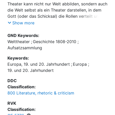
Theater kann nicht nur Welt abbilden, sondern auch
die Welt selbst als ein Theater darstellen, in dem
Gott (oder das Schicksal) die Rollen verteilt und
Regie führt. So wurde 'Welttheater' im
Show more
europäischen Barock aufgefasst. Seit der
Aufklärung schwindet der Glaube an den göttlichen
GND Keywords:
Regisseur, die Denkfigur 'Welttheater' behält aber
Welttheater
;
Geschichte 1808-2010
;
auch im 19. und 20. Jahrhundert ihre Attraktivität.
Aufsatzsammlung
Im Rahmen einer Ringvorlesung an der Fakultät
Keywords:
Geistes- und Kulturwissenschaften der Otto-
Europa, 19. und 20. Jahrhundert
;
Europa
;
Friedrich-Universität Bamberg im Wintersemester
19. und 20. Jahrhundert
2009/2010 wurden dreizehn Beispiele modernen
Welttheaters aus Sprech- und Musiktheater
DDC
Frankreichs, Italiens, Ungarns, Rußlands und
Classification:
Deutschlands vorgestellt (mit Ausblicken zu Film
800 Literature, rhetoric & criticism
und Fernsehen), von Goethes Faust über Wagners
Ring des Nibelungen, Imre Madàchs Tragödie des
RVK
Menschen, Hofmannsthals Großes Salzburger
Classification:
Welttheater oder Paul Claudels Seidenen Schuh bis