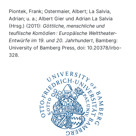
Awards
Piontek, Frank; Ostermaier, Albert; La Salvia,
My FIS
Adrian; u. a.; Albert Gier und Adrian La Salvia
(Hrsg.) (2011):
Göttliche, menschliche und
Help
teuflische Komödien : Europäische Welttheater-
Entwürfe im 19. und 20. Jahrhundert
, Bamberg:
University of Bamberg Press, doi: 10.20378/irbo-
328.