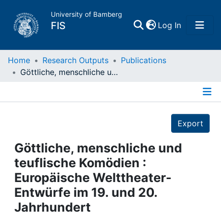
University of Bamberg
(current)
FIS
Log In
Home
Home
Research Outputs
Publications
Göttliche, menschliche und teuflische Komödien : Europäische Welttheater-Entwürfe im 19. und 20. Jahrhundert
Publications
Details
Research Data
Export
Projects
Göttliche, menschliche und
teuflische Komödien :
People
Europäische Welttheater-
Entwürfe im 19. und 20.
Institutions
Jahrhundert