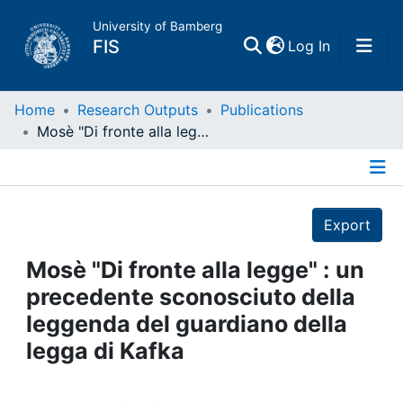
University of Bamberg
(current)
FIS
Log In
Home
Home
Research Outputs
Publications
Mosè "Di fronte alla legge" : un precedente sconosciuto della leggenda del guardiano della legga di Kafka
Publications
Details
Research Data
Export
Projects
Mosè "Di fronte alla legge" : un
precedente sconosciuto della
People
leggenda del guardiano della
legga di Kafka
Institutions