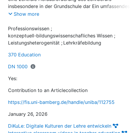
insbesondere in der Grundschule dar Ein umfassendes
konzeptuell-bildungswissenschafliches Wissen scheint
Show more
dabei einen konstruktiven Umgang mit
Leistungsheterogenität zu begünstigen Allerdings best
Professionswissen
;
noch kein Konsens darüber, welche Inhalte als relevant
konzeptuell-bildungswissenschafliches Wissen
;
Bestandteile des bildungswissenschaflichen Wissens
Leistungsheterogenität
;
Lehrkräfebildung
speziell hinsichtlich des Temas Umgang mit
370 Education
Leistungsheterogenität gelten Im Fokus dieses Beitrags
steht daher die Vorstellung eines Kodierleitfadens zur
DN 1000
Erfassung des konzeptuellen Wissens von
Grundschullehramtsstudierenden zum Tema Umgang mi
Yes:
Leistungsheterogenität.
Contribution to an Articlecollection
https://fis.uni-bamberg.de/handle/uniba/112755
January 26, 2026
DiKuLe: Digitale Kulturen der Lehre entwickeln
Interactive classroom videos in teacher education