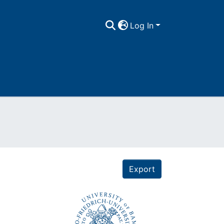
Log In
Export