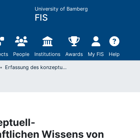
University of Bamberg
FIS
ects
People
Institutions
Awards
My FIS
Help
Erfassung des konzeptuell-bildungswissenschaftlichen Wissens von Grundschullehramtsstudierenden zum Thema Umgang mit Leistungsheterogenität
ptuell-
ftlichen Wissens von