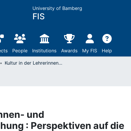
University of Bamberg
FIS
ects
People
Institutions
Awards
My FIS
Help
Kultur in der Lehrerinnen- und Lehrerbildungsforschung : Perspektiven auf die Erforschung des kulturellen (Erfahrungs-) Horizonts zukünftiger Lehrkräfte
innen- und
hung : Perspektiven auf die