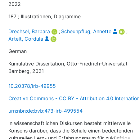
2022
187 ; Illustrationen, Diagramme
Drechsel, Barbara
;
Scheunpflug, Annette
;
Artelt, Cordula
German
Kumulative Dissertation, Otto-Friedrich-Universität
Bamberg, 2021
10.20378/irb-49955
Creative Commons - CC BY - Attribution 4.0 Internatio
urn:nbn:de:bvb:473-irb-499554
In wissenschaftlichen Diskursen besteht mittlerweile
Konsens darüber, dass die Schule einen bedeutenden
kulturellen Lern- und Erfahrungsraum für zukünftige