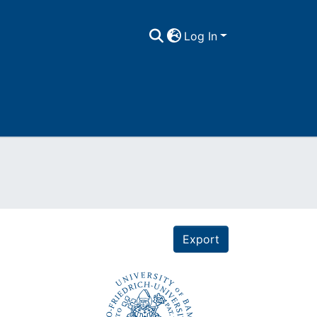
Log In
Export