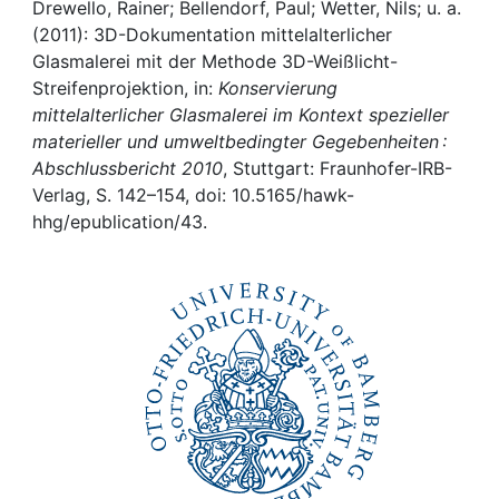
Awards
Drewello, Rainer; Bellendorf, Paul; Wetter, Nils; u. a.
(2011): 3D-Dokumentation mittelalterlicher
My FIS
Glasmalerei mit der Methode 3D-Weißlicht-
Streifenprojektion, in:
Konservierung
mittelalterlicher Glasmalerei im Kontext spezieller
Help
materieller und umweltbedingter Gegebenheiten :
Abschlussbericht 2010
, Stuttgart: Fraunhofer-IRB-
Verlag, S. 142–154, doi: 10.5165/hawk-
hhg/epublication/43.