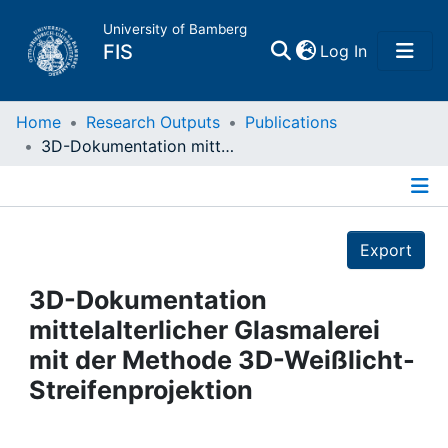
University of Bamberg
(current)
FIS
Log In
Home
Home
Research Outputs
Publications
3D-Dokumentation mittelalterlicher Glasmalerei mit der Methode 3D-Weißlicht-Streifenprojektion
Publications
Details
Research Data
Export
Projects
3D-Dokumentation
mittelalterlicher Glasmalerei
People
mit der Methode 3D-Weißlicht-
Streifenprojektion
Institutions