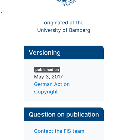
.
originated at the
University of Bamberg
Versioning
Published Version
(PDF)
published on
May 3, 2017
German Act on
Copyright
Question on publication