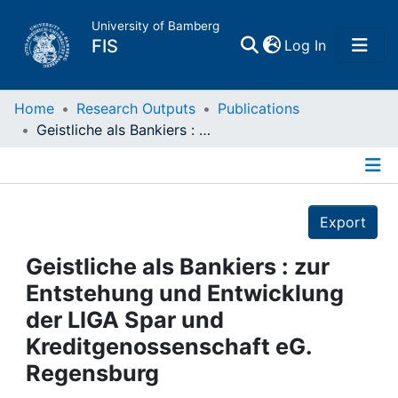
University of Bamberg
(current)
FIS
Log In
Home
Home
Research Outputs
Publications
Geistliche als Bankiers : zur Entstehung und Entwicklung der LIGA Spar und Kreditgenossenschaft eG. Regensburg
Publications
Details
Research Data
Export
Projects
Geistliche als Bankiers : zur
Entstehung und Entwicklung
People
der LIGA Spar und
Kreditgenossenschaft eG.
Institutions
Regensburg