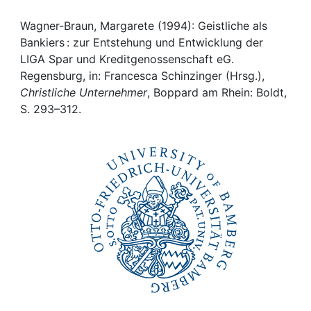
Awards
Wagner-Braun, Margarete (1994): Geistliche als
My FIS
Bankiers : zur Entstehung und Entwicklung der
LIGA Spar und Kreditgenossenschaft eG.
Help
Regensburg, in: Francesca Schinzinger (Hrsg.),
Christliche Unternehmer
, Boppard am Rhein: Boldt,
S. 293–312.