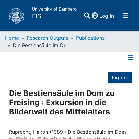
University of Bamberg
(current)
FIS
Log In
Home
Home
Research Outputs
Publications
Die Bestiensäule im Dom zu Freising : Exkursion in die Bilderwelt des Mittelalters
Publications
Details
Research Data
Export
Projects
Die Bestiensäule im Dom zu
Freising : Exkursion in die
People
Bilderwelt des Mittelalters
Institutions
Ruprecht, Hakon (1989): Die Bestiensäule im Dom