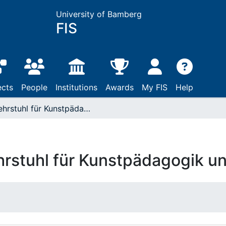
University of Bamberg
FIS
ects
People
Institutions
Awards
My FIS
Help
Lehrstuhl für Kunstpädagogik und Kunstdidaktik
hrstuhl für Kunstpädagogik un