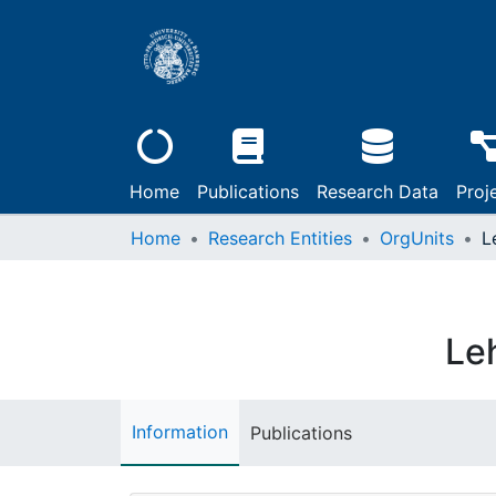
Home
Publications
Research Data
Proj
Home
Research Entities
OrgUnits
Le
Information
Publications