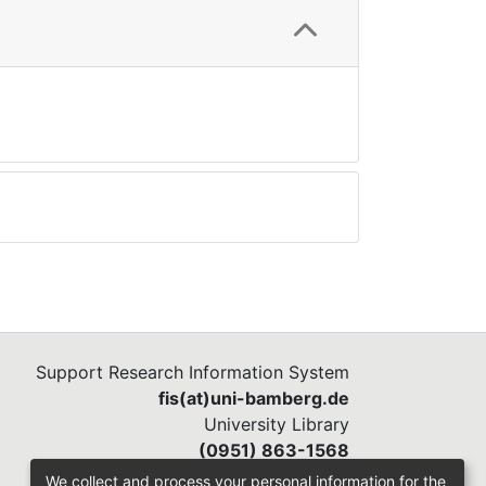
Support Research Information System
fis(at)uni-bamberg.de
University Library
(0951) 863-1568
We collect and process your personal information for the