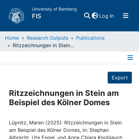
University of Bamberg
(current)
FIS
Log In
Home
Home
Research Outputs
Publications
Ritzzeichnungen in Stein am Beispiel des Kölner Domes
Publications
Details
Research Data
Export
Projects
Ritzzeichnungen in Stein am
Beispiel des Kölner Domes
People
Institutions
Lüpnitz, Maren (2025): Ritzzeichnungen in Stein
am Beispiel des Kölner Domes, in: Stephan
Albrecht, Ute Engel, und Anna Chiara Knoblauch