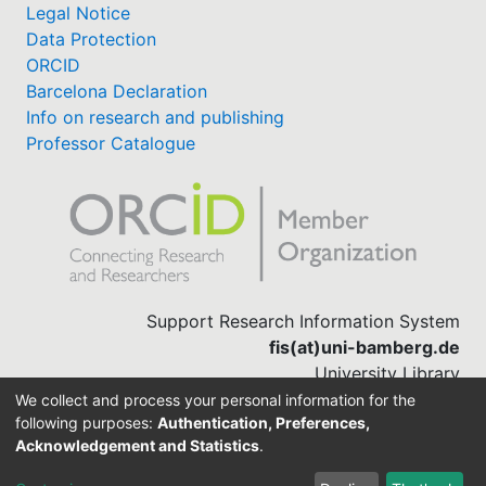
Legal Notice
Data Protection
ORCID
Barcelona Declaration
Info on research and publishing
Professor Catalogue
Support Research Information System
fis(at)uni-bamberg.de
University Library
(0951) 863-1568
We collect and process your personal information for the
following purposes:
Authentication, Preferences,
Acknowledgement and Statistics
.
Built with
DSpace-CRIS software