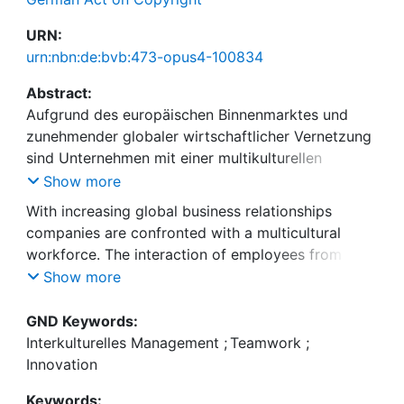
URN:
urn:nbn:de:bvb:473-opus4-100834
Abstract:
Aufgrund des europäischen Binnenmarktes und
zunehmender globaler wirtschaftlicher Vernetzung
sind Unternehmen mit einer multikulturellen
Belegschaft konfrontiert. Der Austausch zwischen
Show more
unterschiedlich kulturell geprägten Mitarbeitern
With increasing global business relationships
findet in sogenannten kulturellen
companies are confronted with a multicultural
Überschneidungssituationen statt. Dabei wird die
workforce. The interaction of employees from
eigene Lebenswelt infrage gestellt, indem das
different cultures results in questioning their
Show more
Individuum mit divergierenden
“Lebenswelt” (their reality), as they are confronted
Orientierungssystemen und Interpretationsmustern
with diverging mindsets. These intercultural
GND Keywords:
konfrontiert wird. Dies kann zu einem breiten
encounters have the potential to create a broad
Interkulturelles Management
;
Teamwork
;
Spektrum an Lösungsansätzen jedoch ebenso zu
range of ideas and solutions for problems.
Innovation
dysfunktionaler Kommunikation und Konflikt führen.
However, they might also lead to
Es herrscht bislang keine Einigkeit darüber, ob
Keywords: