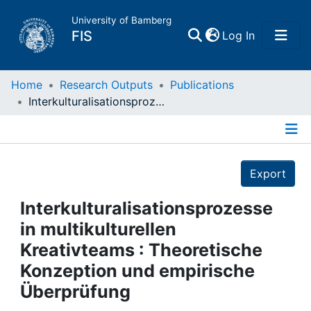
University of Bamberg
(current)
FIS
Log In
Home
Home
Research Outputs
Publications
Interkulturalisationsprozesse in multikulturellen Kreativteams : Theoretische Konzeption und empirische Überprüfung
Publications
Details
Research Data
Export
Projects
Interkulturalisationsprozesse
in multikulturellen
People
Kreativteams : Theoretische
Konzeption und empirische
Institutions
Überprüfung