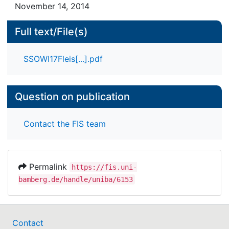
well as the empirical analysis thereof.
November 14, 2014
Teams sowie die Herausbildung einer neuen Kultur
im Sinne einer „Interkultur“ haben bislang in der
Full text/File(s)
betriebswirtschaftlichen Forschung kaum
Beachtung gefunden. Diese Studie setzt sich mit
SSOWI17Fleis[...].pdf
der empirischen Überprüfung und Integration der
fragmentierten konzeptionellen Ansätze zur
Interkulturalisation auseinander.
Question on publication
Contact the FIS team
Permalink
https://fis.uni-
bamberg.de/handle/uniba/6153
Contact