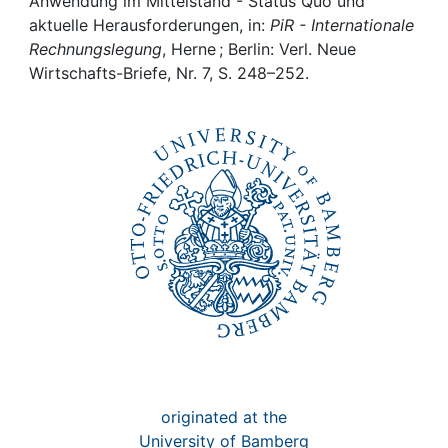
Awards
Anwendung im Mittelstand - Status Quo und
aktuelle Herausforderungen, in:
PiR - Internationale
Rechnungslegung
, Herne ; Berlin: Verl. Neue
My FIS
Wirtschafts-Briefe, Nr. 7, S. 248–252.
Help
originated at the
University of Bamberg