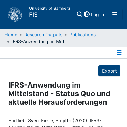
University of Bamberg
(current)
FIS
Log In
Home
Home
Research Outputs
Publications
IFRS-Anwendung im Mittelstand - Status Quo und aktuelle Herausforderungen
Publications
Details
Research Data
Export
Projects
IFRS-Anwendung im
Mittelstand - Status Quo und
People
aktuelle Herausforderungen
Institutions
Hartlieb, Sven; Eierle, Brigitte (2020): IFRS-