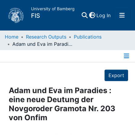
University of Bamberg
(current)
FIS
Log In
Home
Home
Research Outputs
Publications
Adam und Eva im Paradies : eine neue Deutung der Novgoroder Gramota Nr. 203 von Onfim
Publications
Details
Research Data
Export
Projects
Adam und Eva im Paradies :
eine neue Deutung der
People
Novgoroder Gramota Nr. 203
von Onfim
Institutions