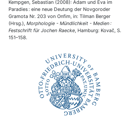
Awards
Kempgen, Sebastian (2008): Adam und Eva im
Paradies : eine neue Deutung der Novgoroder
My FIS
Gramota Nr. 203 von Onfim, in: Tilman Berger
(Hrsg.),
Morphologie - Mündlichkeit - Medien :
Festschrift für Jochen Raecke
, Hamburg: Kovač, S.
Help
151–158.