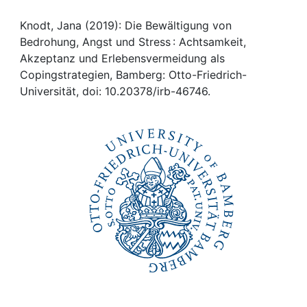
Awards
Knodt, Jana (2019): Die Bewältigung von
My FIS
Bedrohung, Angst und Stress : Achtsamkeit,
Akzeptanz und Erlebensvermeidung als
Help
Copingstrategien, Bamberg: Otto-Friedrich-
Universität, doi: 10.20378/irb-46746.