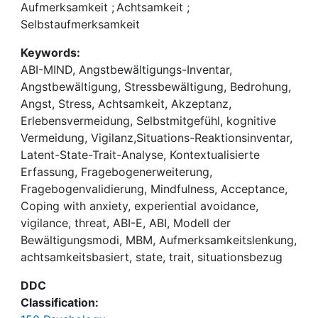
Angstbewältigung mit Achtsamkeit, Akzeptanz,
Aufmerksamkeit
;
Achtsamkeit
;
Selbstmitgefühl und Erlebensvermeidung. In der
Selbstaufmerksamkeit
jüngeren Forschung wurde vermehrt der Einfluss
Keywords:
achtsamkeitsorientierter Konstrukte auf
ABI-MIND, Angstbewältigungs-Inventar,
Wohlbefinden, Stress und Angstbewältigung
Angstbewältigung, Stressbewältigung, Bedrohung,
erforscht und auch in der psychologischen und
Angst, Stress, Achtsamkeit, Akzeptanz,
psychotherapeutischen Praxis steigt das Interesse
Erlebensvermeidung, Selbstmitgefühl, kognitive
an Trainings und Verfahren, die diese Konstrukte
Vermeidung, Vigilanz,Situations-Reaktionsinventar,
für gesunde Menschen und Menschen mit
Latent-State-Trait-Analyse, Kontextualisierte
psychischen Störungen nutzbar machen. Um
Erfassung, Fragebogenerweiterung,
Zusammenhänge dieser Konstrukte mit
Fragebogenvalidierung, Mindfulness, Acceptance,
Angstbewältigung überprüfen zu können, wurde
Coping with anxiety, experiential avoidance,
das bestehende Angstbewältigungs-Inventar (ABI;
vigilance, threat, ABI-E, ABI, Modell der
Krohne & Egloff, 1999) um 16 Items erweitert. So
Bewältigungsmodi, MBM, Aufmerksamkeitslenkung,
sollten neben den beiden im ABI erfassten
achtsamkeitsbasiert, state, trait, situationsbezug
Konstrukten kognitive Vermeidung und Vigilanz
auch Achtsamkeit, Akzeptanz und Selbstmitgefühl
DDC
als Bewältigungsstrategien messbar gemacht
Classification:
werden. Erweitert wurde in der vorliegenden Arbeit