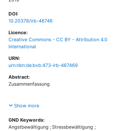
DOI:
10.20378/irb-46746
Licence:
Creative Commons - CC BY - Attribution 4.0
International
URN:
urn:nbn:de:bvb:473-irb-467469
Abstract:
Show more
Die in der vorliegenden Arbeit dargestellten
Studien untersuchen die Zusammenhänge von
GND Keywords:
Bedrohung, Angst und Stress sowie von
Angstbewältigung
;
Stressbewältigung
;