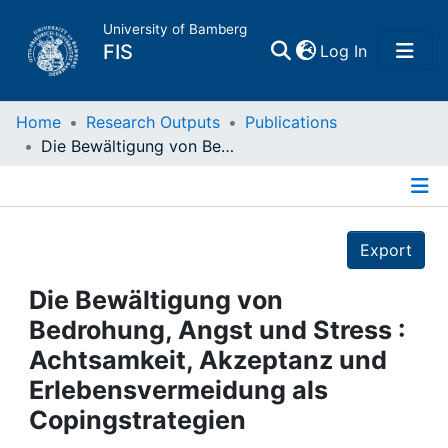
University of Bamberg
(current)
FIS
Log In
Home
Home
Research Outputs
Publications
Die Bewältigung von Bedrohung, Angst und Stress : Achtsamkeit, Akzeptanz und Erlebensvermeidung als Copingstrategien
Publications
Details
Research Data
Export
Projects
Die Bewältigung von
Bedrohung, Angst und Stress :
People
Achtsamkeit, Akzeptanz und
Erlebensvermeidung als
Institutions
Copingstrategien