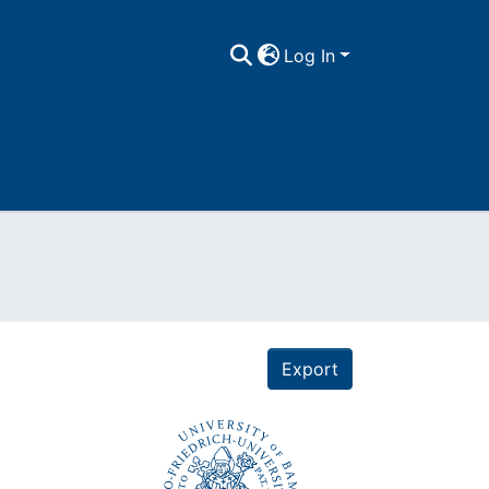
Log In
Export