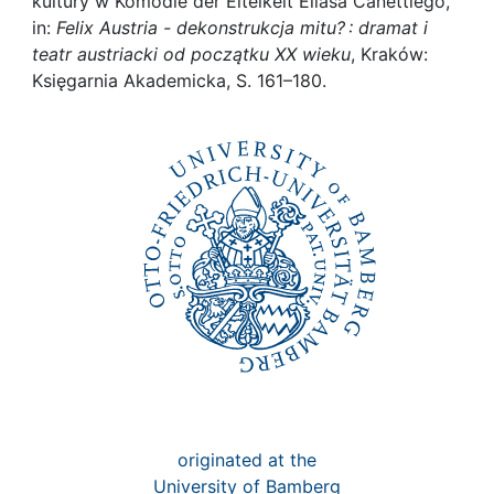
Awards
kultury w Komödie der Eitelkeit Eliasa Canettiego,
in:
Felix Austria - dekonstrukcja mitu? : dramat i
teatr austriacki od początku XX wieku
, Kraków:
My FIS
Księgarnia Akademicka, S. 161–180.
Help
originated at the
University of Bamberg