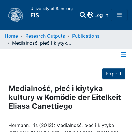
University of Bamberg
(current)
FIS
Log In
Home
Home
Research Outputs
Publications
Medialność, płeć i kiytyka kultury w Komödie der Eitelkeit Eliasa Canettiego
Publications
Details
Research Data
Export
Projects
Medialność, płeć i kiytyka
kultury w Komödie der Eitelkeit
People
Eliasa Canettiego
Institutions
Hermann, Iris (2012): Medialność, płeć i kiytyka