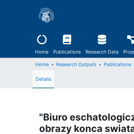
Home
Publications
Research Data
Proj
Home
Research Outputs
Publications
Details
"Biuro eschatologic
obrazy konca swiata 