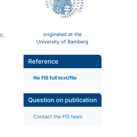
w
originated at the
go
,
University of Bamberg
Reference
No FIS full text/file
Question on publication
Contact the FIS team