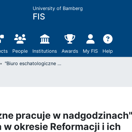
University of Bamberg
FIS
ects
People
Institutions
Awards
My FIS
Help
"Biuro eschatologiczne pracuje w nadgodzinach" : obrazy konca swiata w okresie Reformacji i ich znaczenie dydaktyczne
zne pracuje w nadgodzinach"
w okresie Reformacji i ich