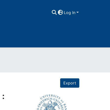
Log In
Export
 :