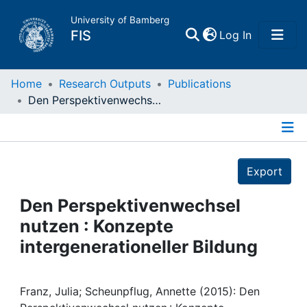
University of Bamberg
(current)
FIS
Log In
Home
Home
Research Outputs
Publications
Den Perspektivenwechsel nutzen : Konzepte intergenerationeller Bildung
Publications
Details
Research Data
Export
Projects
Den Perspektivenwechsel
nutzen : Konzepte
People
intergenerationeller Bildung
Institutions
Franz, Julia; Scheunpflug, Annette (2015): Den