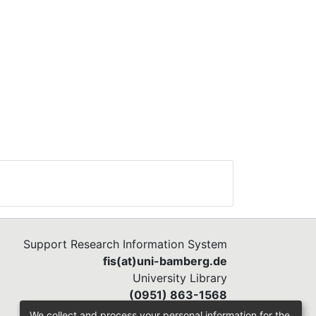
Support Research Information System
fis(at)uni-bamberg.de
University Library
(0951) 863-1568
We collect and process your personal information for the