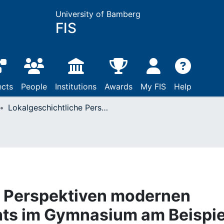
University of Bamberg
FIS
ects
People
Institutions
Awards
My FIS
Help
Lokalgeschichtliche Perspektiven modernen Geschichtsunterrichts im Gymnasium am Beispiel des antiken Augsburg
e Perspektiven modernen
hts im Gymnasium am Beispie