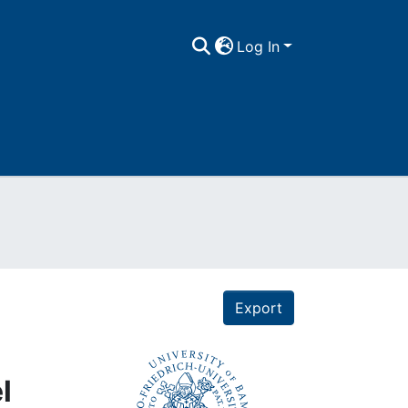
Log In
Export
l