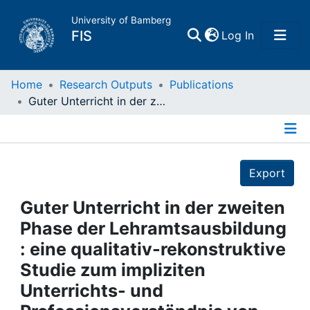
University of Bamberg
(current)
FIS
Log In
Home
Home
Research Outputs
Publications
Guter Unterricht in der zweiten Phase der Lehramtsausbildung : eine qualitativ-rekonstruktive Studie zum impliziten Unterrichts- und Professionsverständnis von Seminarleitenden
Publications
Details
Research Data
Export
Projects
Guter Unterricht in der zweiten
Phase der Lehramtsausbildung
People
: eine qualitativ-rekonstruktive
Studie zum impliziten
Institutions
Unterrichts- und