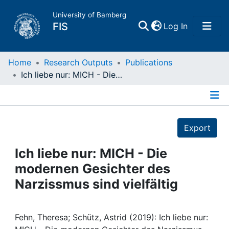
University of Bamberg
(current)
FIS
Log In
Home
Home
Research Outputs
Publications
Ich liebe nur: MICH - Die modernen Gesichter des Narzissmus sind vielfältig
Publications
Details
Research Data
Export
Projects
Ich liebe nur: MICH - Die
modernen Gesichter des
People
Narzissmus sind vielfältig
Institutions
Fehn, Theresa; Schütz, Astrid (2019): Ich liebe nur: