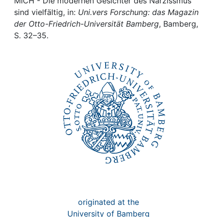
Awards
MICH - Die modernen Gesichter des Narzissmus
sind vielfältig, in:
Uni.vers Forschung: das Magazin
der Otto-Friedrich-Universität Bamberg
, Bamberg,
My FIS
S. 32–35.
Help
originated at the
University of Bamberg