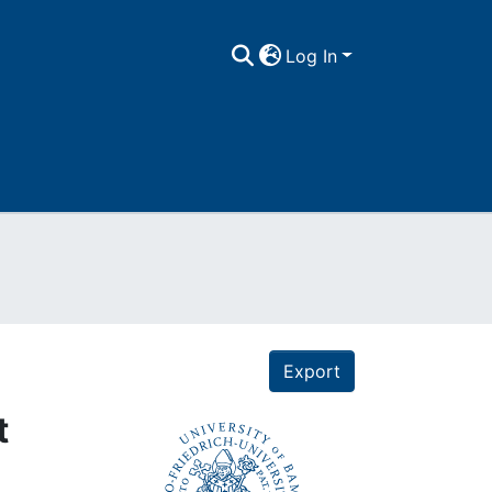
Log In
Export
t