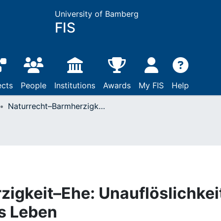
University of Bamberg
FIS
ects
People
Institutions
Awards
My FIS
Help
Naturrecht–Barmherzigkeit–Ehe: Unauflöslichkeit und Offen­heit für das Leben
igkeit–Ehe: Unauflöslichkei
as Leben