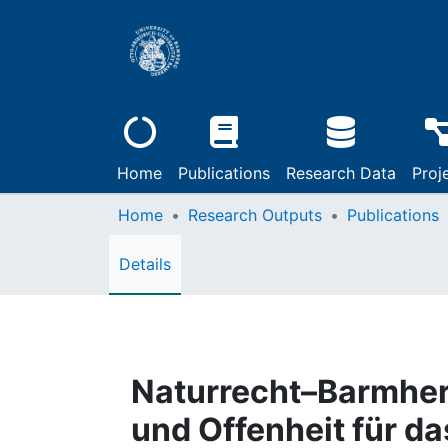
Home
Publications
Research Data
Proj
Home
Research Outputs
Publications
Details
Naturrecht–Barmherz
und Offen­heit für d