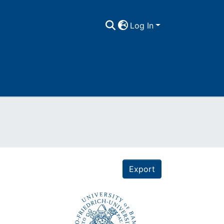
Log In
Export