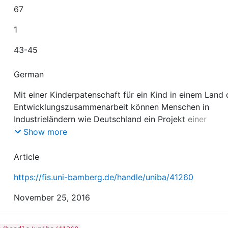
67
1
43-45
German
Mit einer Kinderpatenschaft für ein Kind in einem Land 
Entwicklungszusammenarbeit können Menschen in
Industrieländern wie Deutschland ein Projekt einer
entwicklungspolitischen Nichtregierungsorganisation (
Show more
unterstützen, in dem das Kind und sein Umfeld geförde
werden. Kinderpatenschaften sind als eine Option,
Article
internationale Entwicklungszusammenarbeit zu
https://fis.uni-bamberg.de/handle/uniba/41260
unterstützen, gleichzeitig eine Möglichkeit zur
Auseinandersetzung mit Entwicklungsfragen und somit
November 25, 2016
potenzieller Ausgangspunkt entwicklungspolitischer
Bildung. Der Artikel erläutert die damit gegebenen