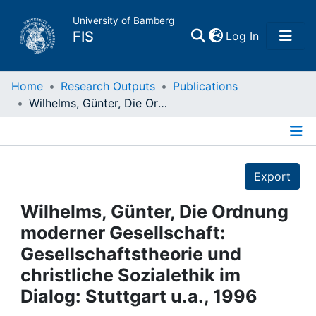
University of Bamberg
(current)
FIS
Log In
Home
Home
Research Outputs
Publications
Wilhelms, Günter, Die Ordnung moderner Gesellschaft: Gesellschaftstheorie und christliche Sozialethik im Dialog: Stuttgart u.a., 1996
Publications
Details
Research Data
Export
Projects
Wilhelms, Günter, Die Ordnung
moderner Gesellschaft:
People
Gesellschaftstheorie und
christliche Sozialethik im
Institutions
Dialog: Stuttgart u.a., 1996