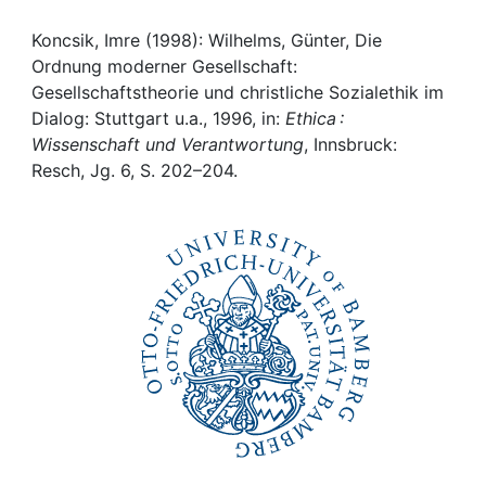
Awards
Koncsik, Imre (1998): Wilhelms, Günter, Die
My FIS
Ordnung moderner Gesellschaft:
Gesellschaftstheorie und christliche Sozialethik im
Help
Dialog: Stuttgart u.a., 1996, in:
Ethica :
Wissenschaft und Verantwortung
, Innsbruck:
Resch, Jg. 6, S. 202–204.