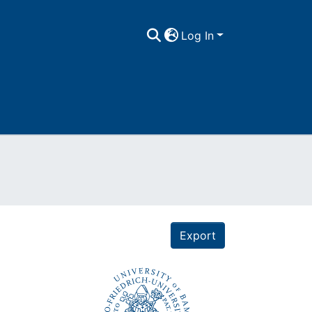
Log In
Export