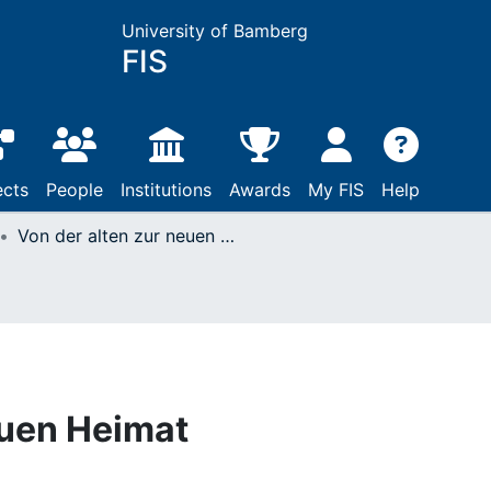
University of Bamberg
FIS
ects
People
Institutions
Awards
My FIS
Help
Von der alten zur neuen Heimat
euen Heimat