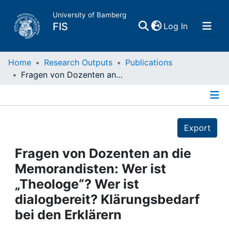
University of Bamberg
(current)
FIS
Log In
Home
Home
Research Outputs
Publications
Fragen von Dozenten an die Memorandisten: Wer ist „Theologe“? Wer ist dialogbereit? Klärungsbedarf bei den Erklärern
Publications
Details
Research Data
Export
Projects
Fragen von Dozenten an die
Memorandisten: Wer ist
People
„Theologe“? Wer ist
dialogbereit? Klärungsbedarf
Institutions
bei den Erklärern