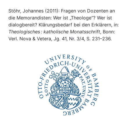
Awards
Stöhr, Johannes (2011): Fragen von Dozenten an
My FIS
die Memorandisten: Wer ist „Theologe“? Wer ist
dialogbereit? Klärungsbedarf bei den Erklärern, in:
Help
Theologisches : katholische Monatsschrift
, Bonn:
Verl. Nova & Vetera, Jg. 41, Nr. 3/4, S. 231–236.