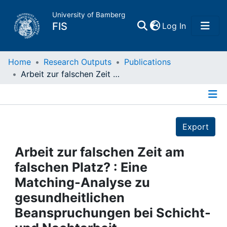
University of Bamberg
(current)
FIS
Log In
Home
Home
Research Outputs
Publications
Arbeit zur falschen Zeit am falschen Platz? : Eine Matching-Analyse zu gesundheitlichen Beanspruchungen bei Schicht- und Nachtarbeit
Publications
Details
Research Data
Export
Projects
Arbeit zur falschen Zeit am
falschen Platz? : Eine
People
Matching-Analyse zu
gesundheitlichen
Institutions
Beanspruchungen bei Schicht-