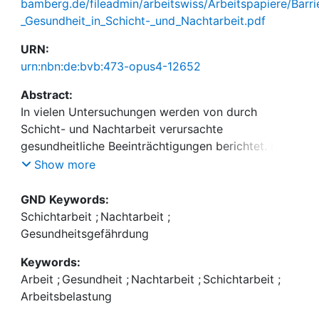
bamberg.de/fileadmin/arbeitswiss/Arbeitspapiere/Barrie
_Gesundheit_in_Schicht-_und_Nachtarbeit.pdf
URN:
urn:nbn:de:bvb:473-opus4-12652
Abstract:
In vielen Untersuchungen werden von durch
Schicht- und Nachtarbeit verursachte
gesundheitliche Beeinträchtigungen berichtet. Im
Regelfall lassen solche Studien
Show more
soziodemographischen Einflussfak-toren und
Tätigkeitsmerkmale unberücksichtigt. Anhand der
GND Keywords:
BIBB/BAuA-Erwerbstätigenbefragung 2006 wird im
Schichtarbeit
;
Nachtarbeit
;
vorliegenden Aufsatz die Wirkung von zahlreichen
Gesundheitsgefährdung
tätigkeitsspezifischen und sozialstruk-turellen
Keywords:
Einflussfaktoren auf die physische und psychische
Arbeit
;
Gesundheit
;
Nachtarbeit
;
Schichtarbeit
;
Gesundheit sowie auf Schlafstörungen un-tersucht.
Arbeitsbelastung
Die Analyse erfolgt mit einem Matching-Ansatz.
Dabei werden zu Schicht- und Nachtarbeits-