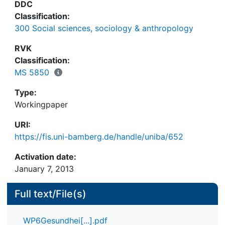
DDC
gruppen möglichst strukturgleiche Kontrollgruppen
Classification:
in Bezug auf sozial-strukturelle Charakteristika und
300 Social sciences, sociology & anthropology
Tätigkeitsmerkmale gebildet. Dies ermöglicht es,
eigenständige Effekte der Lage der Arbeitszeit auf
RVK
gesundheitliche Beeinträchtigungen zu extrahieren.
Classification:
Das Ergebnis: Bedeutsam für gesundheitliche
MS 5850
Beanspruchungen ist vor allem, ob an körperlich,
Type:
sozial oder psychisch belasteten Arbeitsplätzen
Workingpaper
ge-arbeitet wird. Etwas weniger wichtig ist, ob
dies am Tage oder in der Nacht geschieht.
URI:
https://fis.uni-bamberg.de/handle/uniba/652
Activation date:
January 7, 2013
Full text/File(s)
WP6Gesundhei[...].pdf