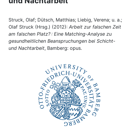
und Nachtarbeit
Awards
My FIS
Struck, Olaf; Dütsch, Matthias; Liebig, Verena; u. a.;
Olaf Struck (Hrsg.) (2012):
Arbeit zur falschen Zeit
Help
am falschen Platz? : Eine Matching-Analyse zu
gesundheitlichen Beanspruchungen bei Schicht-
und Nachtarbeit
, Bamberg: opus.