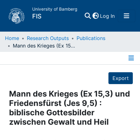
University of Bamberg
(current)
FIS
Log In
Home
Home
Research Outputs
Publications
Mann des Krieges (Ex 15,3) und Friedensfürst (Jes 9,5) : biblische Gottesbilder zwischen Gewalt und Heil
Publications
Details
Research Data
Export
Projects
Mann des Krieges (Ex 15,3) und
Friedensfürst (Jes 9,5) :
People
biblische Gottesbilder
zwischen Gewalt und Heil
Institutions