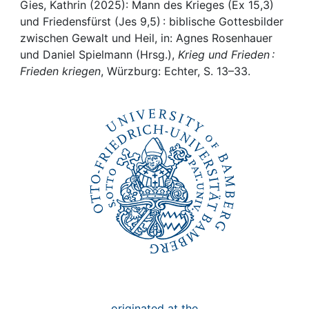
Awards
Gies, Kathrin (2025): Mann des Krieges (Ex 15,3)
und Friedensfürst (Jes 9,5) : biblische Gottesbilder
My FIS
zwischen Gewalt und Heil, in: Agnes Rosenhauer
und Daniel Spielmann (Hrsg.),
Krieg und Frieden :
Frieden kriegen
, Würzburg: Echter, S. 13–33.
Help
originated at the