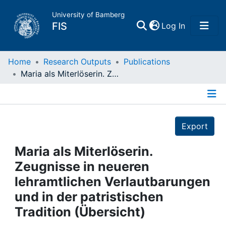
University of Bamberg
(current)
FIS
Log In
Home
Home
Research Outputs
Publications
Maria als Miterlöserin. Zeugnisse in neueren lehramtlichen Verlautbarungen und in der patristischen Tradition (Übersicht)
Publications
Details
Research Data
Export
Projects
Maria als Miterlöserin.
Zeugnisse in neueren
People
lehramtlichen Verlautbarungen
und in der patristischen
Institutions
Tradition (Übersicht)