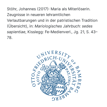
Awards
Stöhr, Johannes (2017): Maria als Miterlöserin.
My FIS
Zeugnisse in neueren lehramtlichen
Verlautbarungen und in der patristischen Tradition
Help
(Übersicht), in:
Mariologisches Jahrbuch: sedes
sapientiae
, Kisslegg: Fe-Medienverl., Jg. 21, S. 43–
78.