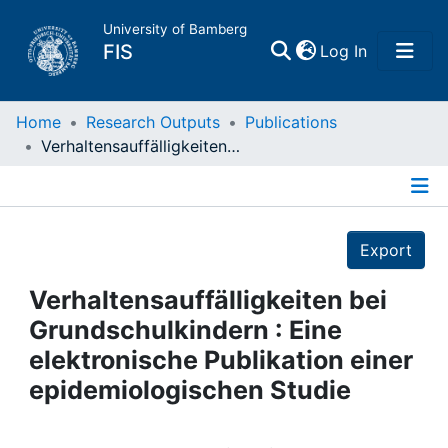
University of Bamberg
(current)
FIS
Log In
Home
Home
Research Outputs
Publications
Verhaltensauffälligkeiten bei Grundschulkindern : Eine elektronische Publikation einer epidemiologischen Studie
Publications
Details
Research Data
Export
Projects
Verhaltensauffälligkeiten bei
Grundschulkindern : Eine
People
elektronische Publikation einer
epidemiologischen Studie
Institutions