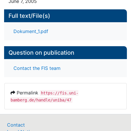
sind weitgehend unabhängig von der
June 7, 2005
Jahrgangsstufe. Alle Zahlen über die Häufigkeit
von Verhaltensauffälligkeiten und den
Full text/File(s)
Beratungsbedarf sind in Brandenburg niedriger als
in den anderen Regionen, die sich untereinander
Dokument_1.pdf
nicht signifikant unterscheiden.
Question on publication
Contact the FIS team
Permalink
https://fis.uni-
bamberg.de/handle/uniba/47
Contact