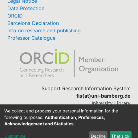
Legal Notice
Data Protection
ORCID
Barcelona Declaration
Info on research and publishing
Professor Catalogue
Support Research Information System
fis(at)uni-bamberg.de
University Library
(0951) 863-1568
We collect and process your personal information for the
following purposes:
Authentication, Preferences,
Acknowledgement and Statistics
.
Built with
DSpace-CRIS software
Customize
Decline
That's ok