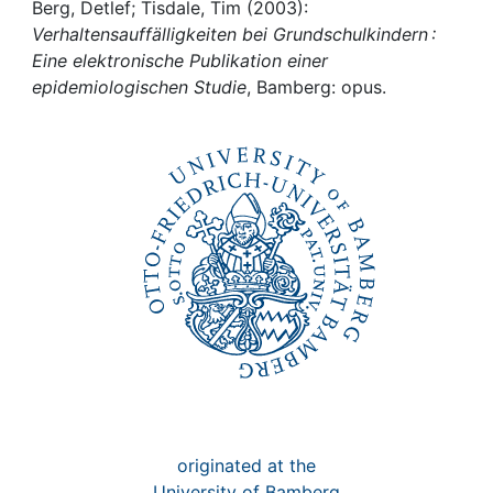
Awards
Berg, Detlef; Tisdale, Tim (2003):
Verhaltensauffälligkeiten bei Grundschulkindern :
My FIS
Eine elektronische Publikation einer
epidemiologischen Studie
, Bamberg: opus.
Help
originated at the
University of Bamberg