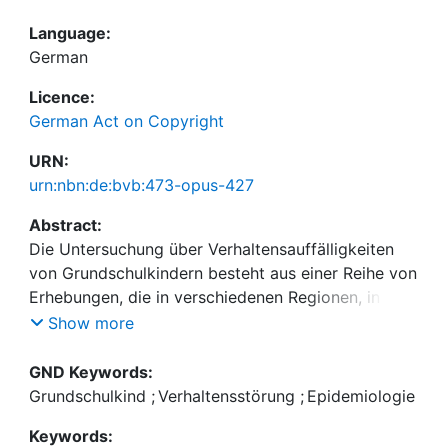
Language:
German
Licence:
German Act on Copyright
URN:
urn:nbn:de:bvb:473-opus-427
Abstract:
Die Untersuchung über Verhaltensauffälligkeiten
von Grundschulkindern besteht aus einer Reihe von
Erhebungen, die in verschiedenen Regionen, in
Bamberg, in Stuttgart, in drei Regionen des Landes
Show more
Brandenburg, in sieben Bezirken von Berlin,
durchgeführt worden sind, und hier in Beziehung
GND Keywords:
zueinander gebracht werden. 1308 Lehrerinnen und
Grundschulkind
;
Verhaltensstörung
;
Epidemiologie
Lehrer stuften über 27.000 Schülerinnen und
Keywords:
Schüler hinsichtlich 21 Verhaltensauffälligkeiten ein.