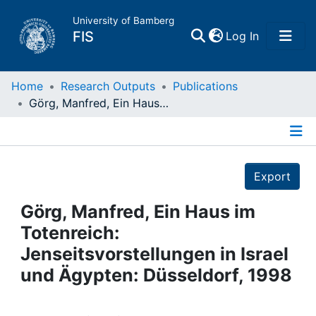
University of Bamberg
(current)
FIS
Log In
Home
Home
Research Outputs
Publications
Görg, Manfred, Ein Haus im Totenreich: Jenseitsvorstellungen in Israel und Ägypten: Düsseldorf, 1998
Publications
Details
Research Data
Export
Projects
Görg, Manfred, Ein Haus im
Totenreich:
People
Jenseitsvorstellungen in Israel
und Ägypten: Düsseldorf, 1998
Institutions