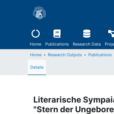
Home
Publications
Research Data
Proj
Home
Research Outputs
Publications
Details
Literarische Sympai
"Stern der Ungebore