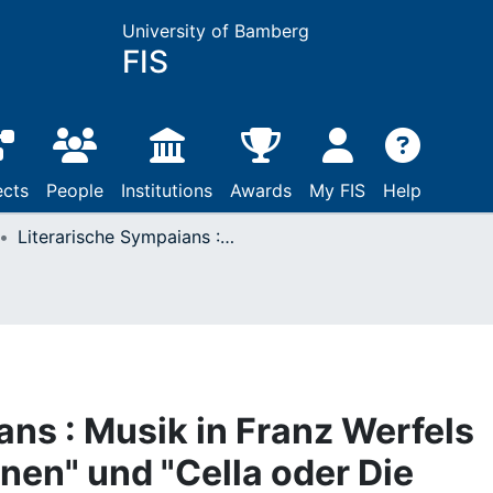
University of Bamberg
FIS
ects
People
Institutions
Awards
My FIS
Help
Literarische Sympaians : Musik in Franz Werfels "Stern der Ungeborenen" und "Cella oder Die Überwinder"
ans : Musik in Franz Werfels
nen" und "Cella oder Die