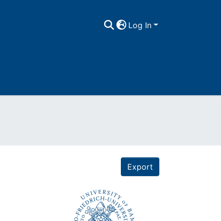
Log In
Export