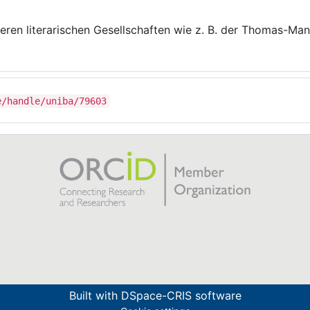
teren literarischen Gesellschaften wie z. B. der Thomas-Ma
e/handle/uniba/79603
Built with
DSpace-CRIS software