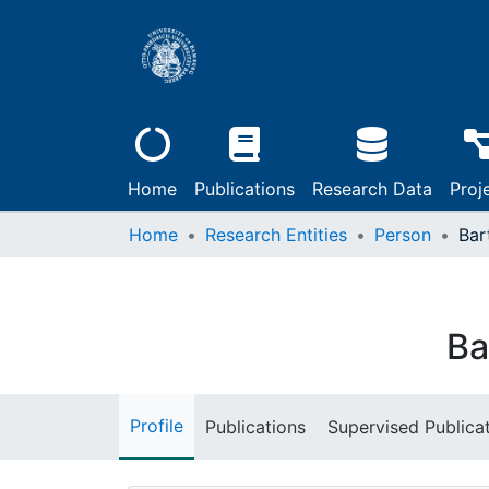
Home
Publications
Research Data
Proj
Home
Research Entities
Person
Bar
Ba
Profile
Publications
Supervised Publica