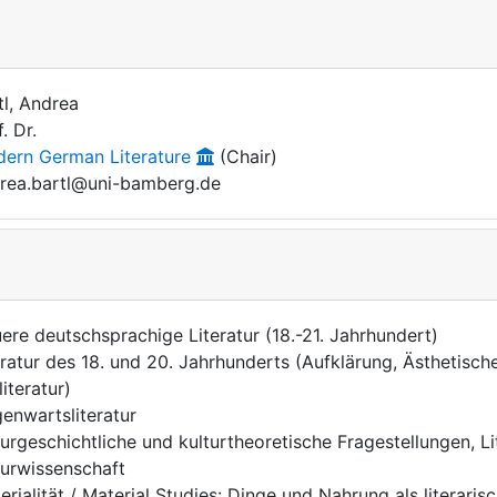
tl, Andrea
. Dr.
ern German Literature
(Chair)
rea.bartl@uni-bamberg.de
ere deutschsprachige Literatur (18.-21. Jahrhundert)
eratur des 18. und 20. Jahrhunderts (Aufklärung, Ästhetisch
literatur)
enwartsliteratur
turgeschichtliche und kulturtheoretische Fragestellungen, Li
turwissenschaft
erialität / Material Studies: Dinge und Nahrung als literaris