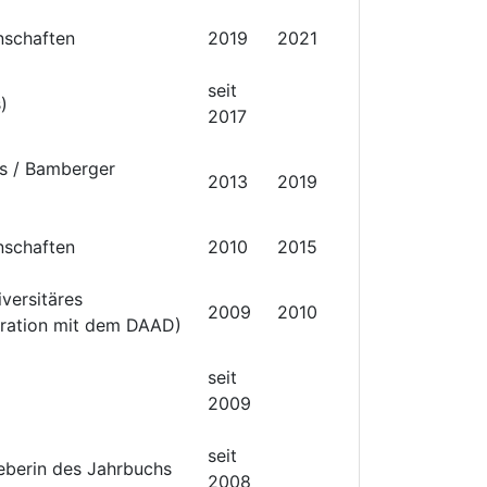
nschaften
2019
2021
seit
)
2017
es / Bamberger
2013
2019
nschaften
2010
2015
versitäres
2009
2010
eration mit dem DAAD)
seit
2009
seit
geberin des Jahrbuchs
2008