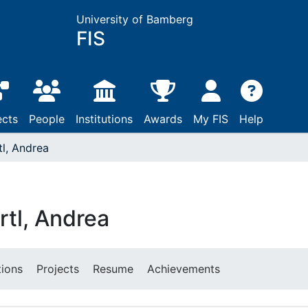
University of Bamberg
FIS
ects
People
Institutions
Awards
My FIS
Help
tl, Andrea
rtl, Andrea
tions
Projects
Resume
Achievements