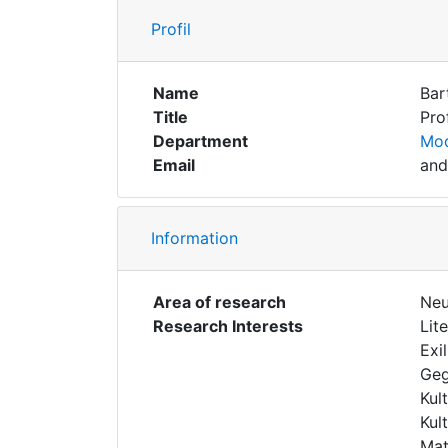
Profil
Name
Bar
Title
Prof
Department
Mod
Email
and
Information
Area of research
Neu
Research Interests
Lit
Exil
Geg
Kul
Kul
Mat