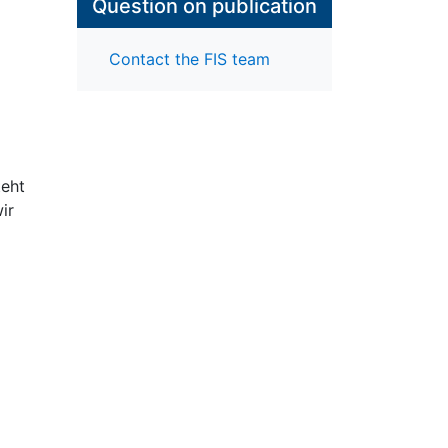
Question on publication
Contact the FIS team
teht
ir
t
en
n