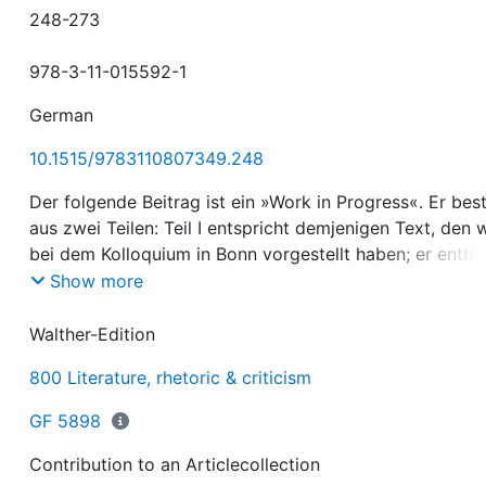
248-273
978-3-11-015592-1
German
10.1515/9783110807349.248
Der folgende Beitrag ist ein »Work in Progress«. Er bes
aus zwei Teilen: Teil I entspricht demjenigen Text, den w
bei dem Kolloquium in Bonn vorgestellt haben; er enthäl
Überlegungen zur eingangs gestellten Frage sowie ein
Show more
vorläufigen Vorschlag. Aus der sich anschließenden
Diskussion zieht Teil II (der also nach dem Kolloquium
Walther-Edition
verfaßt wurde) die Konsequenzen und präsentiert eine
800 Literature, rhetoric & criticism
darauf basierenden Projekt-Plan.
Der Redecharakter des Textes (Teil I) ist weitgehend
GF 5898
beibehalten worden; der gesamte Beitrag wurde im
Sommer 1998 abgeschlossen.
Contribution to an Articlecollection