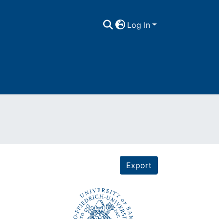
Log In
Export