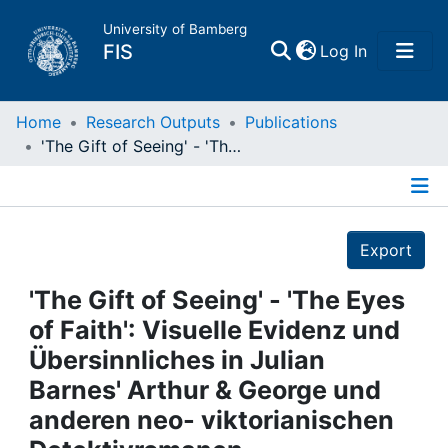
University of Bamberg
(current)
FIS
Log In
Home
Home
Research Outputs
Publications
'The Gift of Seeing' - 'The Eyes of Faith': Visuelle Evidenz und Übersinnliches in Julian Barnes' Arthur & George und anderen neo- viktorianischen Detektivromanen
Publications
Details
Research Data
Export
Projects
'The Gift of Seeing' - 'The Eyes
of Faith': Visuelle Evidenz und
People
Übersinnliches in Julian
Barnes' Arthur & George und
Institutions
anderen neo- viktorianischen