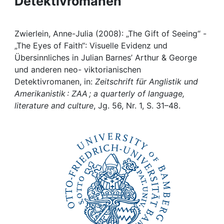
Detektivromanen
Awards
My FIS
Zwierlein, Anne-Julia (2008): „The Gift of Seeing“ -
„The Eyes of Faith“: Visuelle Evidenz und
Help
Übersinnliches in Julian Barnes’ Arthur & George
und anderen neo- viktorianischen
Detektivromanen, in:
Zeitschrift für Anglistik und
Amerikanistik : ZAA ; a quarterly of language,
literature and culture
, Jg. 56, Nr. 1, S. 31–48.