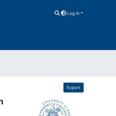
Log In
Export
n