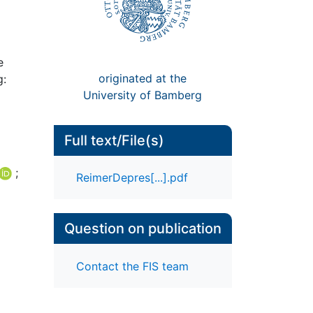
e
originated at the
g:
University of Bamberg
Full text/File(s)
;
ReimerDepres[...].pdf
Question on publication
Contact the FIS team