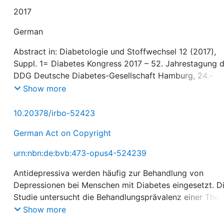
2017
German
Abstract in: Diabetologie und Stoffwechsel 12 (2017),
Suppl. 1= Diabetes Kongress 2017 – 52. Jahrestagung 
DDG Deutsche Diabetes-Gesellschaft Hamburg, 24.–
27.05.2017, S77 (P-228)
Show more
10.20378/irbo-52423
German Act on Copyright
urn:nbn:de:bvb:473-opus4-524239
Antidepressiva werden häufig zur Behandlung von
Depressionen bei Menschen mit Diabetes eingesetzt. D
Studie untersucht die Behandlungsprävalenz einer Ther
mit Antidepressiva anhand einer Stichprobe von Mens
Show more
mit einer Diabeteserkrankung auf einer tertiären