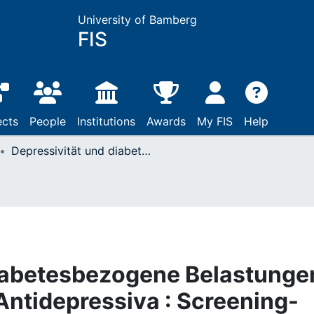
University of Bamberg
FIS
ects
People
Institutions
Awards
My FIS
Help
Depressivität und diabetesbezogene Belastungen bei Behandlung mit Antidepressiva : Screening-Ergebnisse der DDCT-Studie
diabetesbezogene Belastunge
Antidepressiva : Screening-