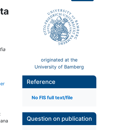
sta
fia
originated at the
University of Bamberg
Reference
der
No FIS full text/file
:
Question on publication
iana