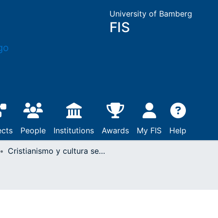
University of Bamberg
FIS
ects
People
Institutions
Awards
My FIS
Help
Cristianismo y cultura segun la vision universalista de Othmar Spann