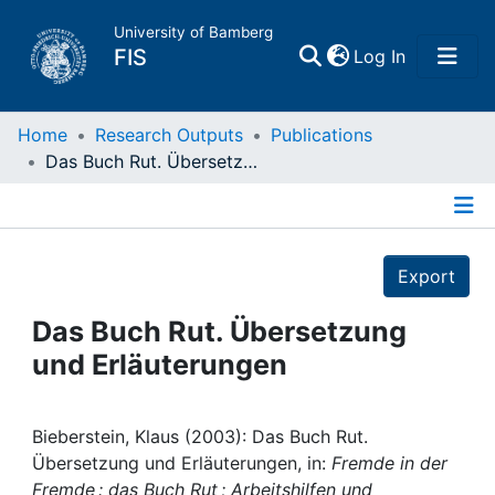
University of Bamberg
(current)
FIS
Log In
Home
Home
Research Outputs
Publications
Das Buch Rut. Übersetzung und Erläuterungen
Publications
Details
Research Data
Export
Projects
Das Buch Rut. Übersetzung
und Erläuterungen
People
Institutions
Bieberstein, Klaus (2003): Das Buch Rut.
Übersetzung und Erläuterungen, in:
Fremde in der
Fremde : das Buch Rut ; Arbeitshilfen und