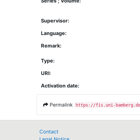
Series ; Volume:
Supervisor:
Language:
Remark:
Type:
URI:
Activation date:
Permalink
https://fis.uni-bamberg.d
Contact
Legal Notice