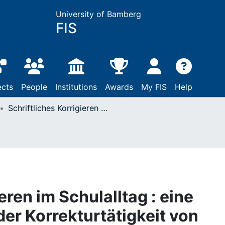
University of Bamberg
FIS
ects
People
Institutions
Awards
My FIS
Help
Schriftliches Korrigieren im Schulalltag : eine qualitative Analyse der Korrekturtätigkeit von Grundschullehrkräften
eren im Schulalltag : eine
der Korrekturtätigkeit von