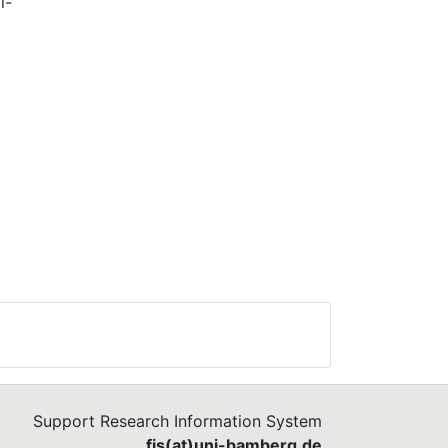
l-
Support Research Information System
fis(at)uni-bamberg.de