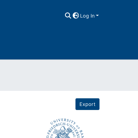
Log In
Export